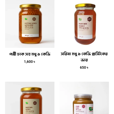
সরিষা মধু ১ কেজি প্লাস্টিকের
পল্লী চাক সহ মধু ১ কেজি
জার
1,600
৳
650
৳