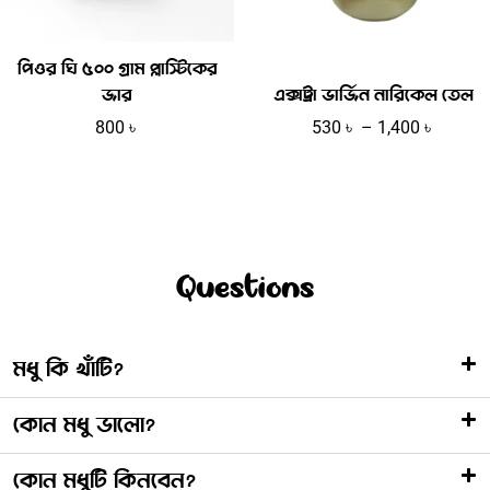
পিওর ঘি ৫০০ গ্রাম প্লাস্টিকের
জার
এক্সট্রা ভার্জিন নারিকেল তেল
800
৳
530
৳
–
1,400
৳
Questions
মধু কি খাঁটি?
কোন মধু ভালো?
কোন মধুটি কিনবেন?