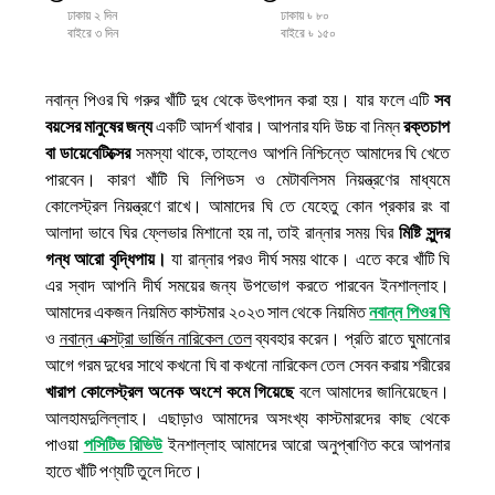
ঢাকায় ২ দিন
ঢাকায় ৳ ৮০
বাইরে ৩ দিন
বাইরে ৳ ১৫০
নবান্ন পিওর ঘি গরুর খাঁটি দুধ থেকে উৎপাদন করা হয়। যার ফলে এটি
সব
বয়সের মানুষের জন্য
একটি আদর্শ খাবার। আপনার যদি উচ্চ বা নিম্ন
রক্তচাপ
বা ডায়েবেটিক্সের
সমস্যা থাকে, তাহলেও আপনি নিশ্চিন্তে আমাদের ঘি খেতে
পারবেন। কারণ খাঁটি ঘি লিপিডস ও মেটাবলিসম নিয়ন্ত্রণের মাধ্যমে
কোলেস্ট্রল নিয়ন্ত্রণে রাখে। আমাদের ঘি তে যেহেতু কোন প্রকার রং বা
আলাদা ভাবে ঘির ফ্লেভার মিশানো হয় না, তাই রান্নার সময় ঘির
মিষ্টি সুন্দর
গন্ধ আরো বৃদ্ধিপায়।
যা রান্নার পরও দীর্ঘ সময় থাকে। এতে করে খাঁটি ঘি
এর স্বাদ আপনি দীর্ঘ সময়ের জন্য উপভোগ করতে পারবেন ইনশাল্লাহ।
আমাদের একজন নিয়মিত কাস্টমার ২০২৩ সাল থেকে নিয়মিত
নবান্ন পিওর ঘি
ও
নবান্ন এক্সট্রা ভার্জিন নারিকেল তেল
ব্যবহার করেন। প্রতি রাতে ঘুমানোর
আগে গরম দুধের সাথে কখনো ঘি বা কখনো নারিকেল তেল সেবন করায় শরীরের
খারাপ কোলেস্ট্রল অনেক অংশে কমে গিয়েছে
বলে আমাদের জানিয়েছেন।
আলহামদুলিল্লাহ। এছাড়াও আমাদের অসংখ্য কাস্টমারদের কাছ থেকে
পাওয়া
পসিটিভ রিভিউ
ইনশাল্লাহ আমাদের আরো অনুপ্ৰাণিত করে আপনার
হাতে খাঁটি পণ্যটি তুলে দিতে।