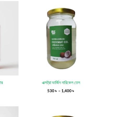
Price
range:
530 ৳
through
1,400 ৳
ার
এক্সট্রা ভার্জিন নারিকেল তেল
530
৳
–
1,400
৳