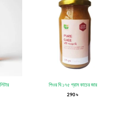
লিটার
পিওর ঘি ১৭৫ গ্রাম কাচের জার
290
৳