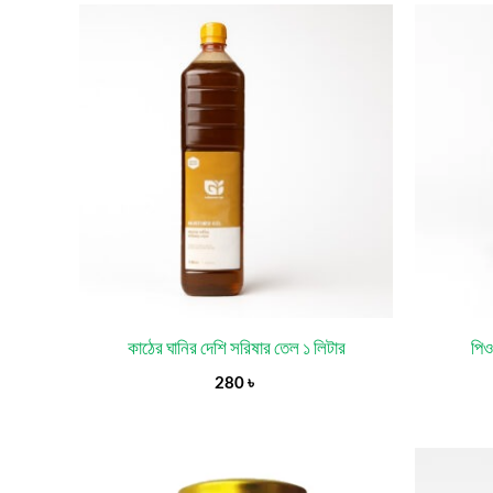
কাঠের ঘানির দেশি সরিষার তেল ১ লিটার
পিও
280
৳