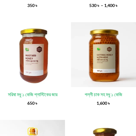
350
৳
530
৳
–
1,400
৳
সরিষা মধু ১ কেজি প্লাস্টিকের জার
পল্লী চাক সহ মধু ১ কেজি
650
৳
1,600
৳