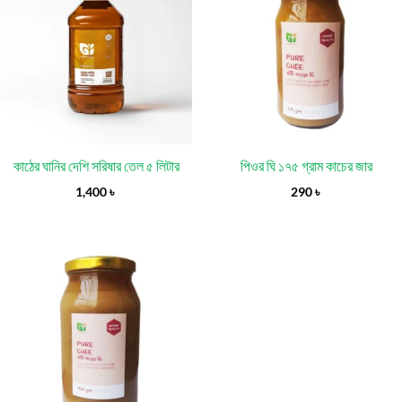
কাঠের ঘানির দেশি সরিষার তেল ৫ লিটার
পিওর ঘি ১৭৫ গ্রাম কাচের জার
1,400
৳
290
৳