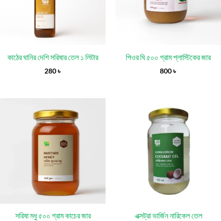
কাঠের ঘানির দেশি সরিষার তেল ১ লিটার
পিওর ঘি ৫০০ গ্রাম প্লাস্টিকের জার
280
৳
800
৳
Price
range:
530 ৳
through
1,400 ৳
সরিষা মধু ৫০০ গ্রাম কাচের জার
এক্সট্রা ভার্জিন নারিকেল তেল