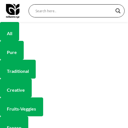
Sorted
Skip
by
to
popularity
content
All
Pure
Traditional
Creative
Fruits-Veggies
Frozen