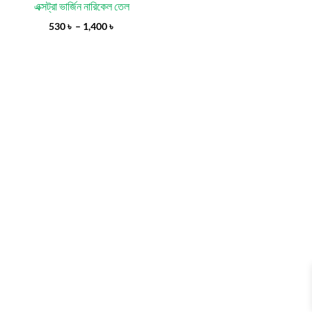
এক্সট্রা ভার্জিন নারিকেল তেল
530
৳
–
1,400
৳