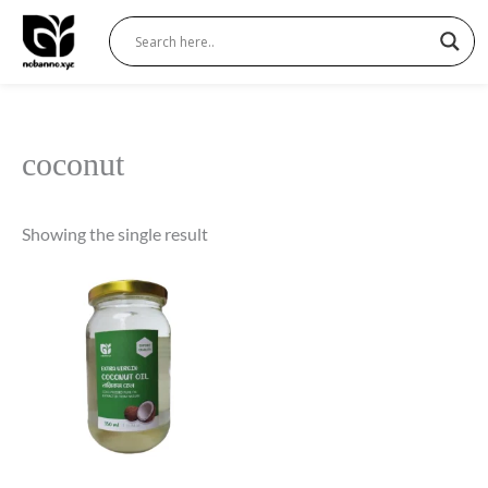
Skip
to
content
coconut
Showing the single result
Price
range:
530 ৳
through
1,400 ৳