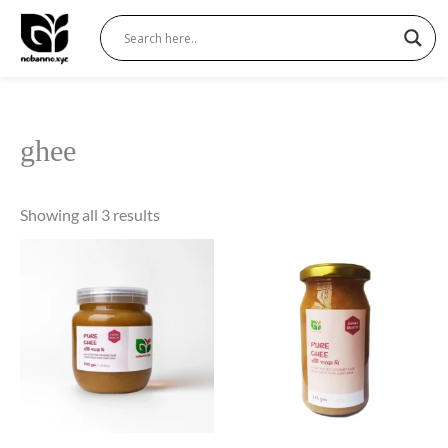
Sorted
Skip
by
to
popularity
content
ghee
Showing all 3 results