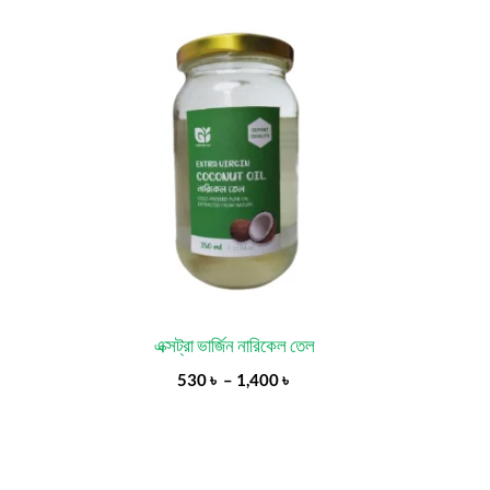
Price
range:
530 ৳
through
1,400 ৳
এক্সট্রা ভার্জিন নারিকেল তেল
530
৳
–
1,400
৳